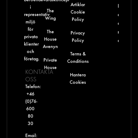
Artiklar
Kan ma
i
The
Cookie
representativ
dricka
Wing
Policy
miljö
alkohol 
för
The
man äte
Privacy
privata
House
Policy
antibioti
klienter
Avenyn
och
Terms &
företag.
Private
Conditions
House
KONTAKTA
Hantera
OSS
Cookies
Telefon:
+46
(0)76-
600
80
30‬
Email: