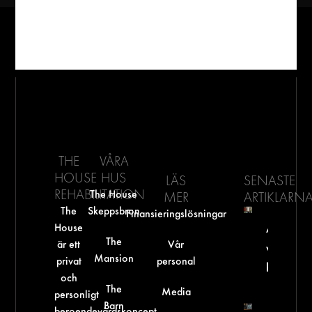
THE
VÅRA
HOUSE
HUS
LÄS
SENASTE
REHABILITATION
The House
MER
ARTIKLARN
The
Skeppsbron
Finansieringslösningar
House
Arbetsgi
The
är ett
Vår
vid miss
Mansion
privat
personal
kan vi st
och
The
Media
personligt
Barn
beroendevårdskoncept