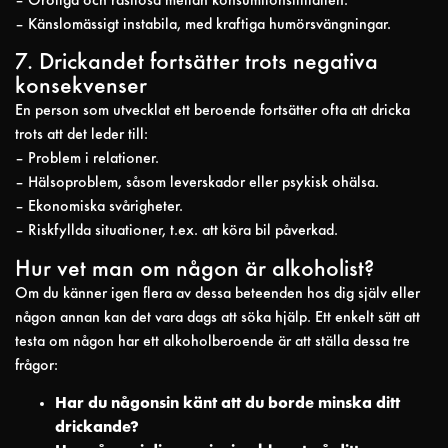
– Oroliga och rastlösa mellan konsumtionstillfällen.
– Känslomässigt instabila, med kraftiga humörsvängningar.
7. Drickandet fortsätter trots negativa
konsekvenser
En person som utvecklat ett beroende fortsätter ofta att dricka
trots att det leder till:
– Problem i relationer.
– Hälsoproblem, såsom leverskador eller psykisk ohälsa.
– Ekonomiska svårigheter.
– Riskfyllda situationer, t.ex. att köra bil påverkad.
Hur vet man om någon är alkoholist?
Om du känner igen flera av dessa beteenden hos dig själv eller
någon annan kan det vara dags att söka hjälp. Ett enkelt sätt att
testa om någon har ett alkoholberoende är att ställa dessa tre
frågor:
Har du någonsin känt att du borde minska ditt
drickande?