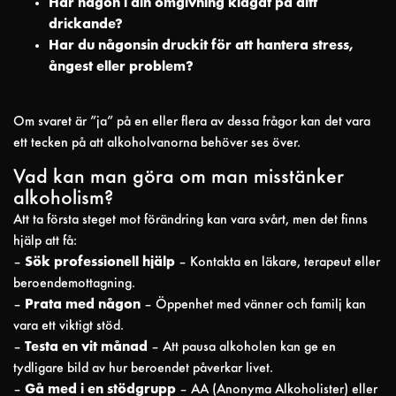
Har någon i din omgivning klagat på ditt
drickande?
Har du någonsin druckit för att hantera stress,
ångest eller problem?
Om svaret är ”ja” på en eller flera av dessa frågor kan det vara
ett tecken på att alkoholvanorna behöver ses över.
Vad kan man göra om man misstänker
alkoholism?
Att ta första steget mot förändring kan vara svårt, men det finns
hjälp att få:
–
Sök professionell hjälp
– Kontakta en läkare, terapeut eller
beroendemottagning.
–
Prata med någon
– Öppenhet med vänner och familj kan
vara ett viktigt stöd.
–
Testa en vit månad
– Att pausa alkoholen kan ge en
tydligare bild av hur beroendet påverkar livet.
–
Gå med i en stödgrupp
– AA (Anonyma Alkoholister) eller