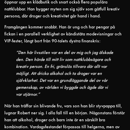
öppnar upp en klädbutik och snart också flera populära
nattklubbar. Han bygger myten om sig själv som gåtfull kreativ
persona, där droger och kreativitet går hand i hand.
Framgången kommer snabbt. Han är ung och har pengar på
fickan i en parallell verklighet av kändistäta modevisningar och
VIP-fester, långt bort från 90-talets dystra finanskris:
“Den här livsstilen var en del av mig och jag älskade
den. Den hörde till mitt liv som nattklubbsägare och
kreativ person. En fri, gränslös tillvaro där allt var
möjligt. Att dricka alkohol och ta droger var en
självklarhet. Det var en grundläggande del av vår
gemenskap, av världen vi byggde och ägde där vi
var stjärnor.”
När han träffar sin blivande fru, vars son han blir styvpappa till,
lugnar Robert ner sig. I alla fall till en början. Någonstans förstår
han att alkohol, droger och barn inte är en särskilt bra
kombination. Vardagsfestandet förpassas till helgerna, men av