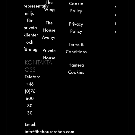
The
Cookie
representativ
dricka
Wing
Policy
miljö
alkohol 
för
The
man äte
Privacy
privata
House
Policy
antibioti
klienter
Avenyn
och
Terms &
företag.
Private
Conditions
House
KONTAKTA
Hantera
OSS
Cookies
Telefon:
+46
(0)76-
600
80
30‬
Email:
info@thehouserehab.com