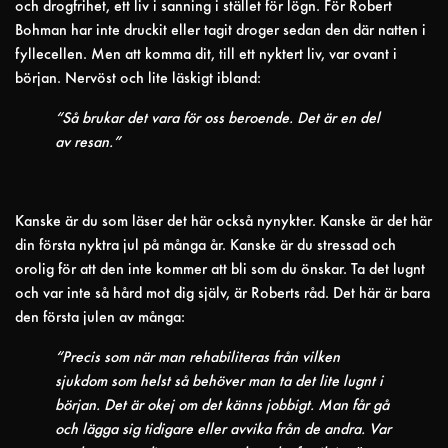
och drogfrihet, ett liv i sanning i stället för lögn. För Robert
Bohman har inte druckit eller tagit droger sedan den där natten i
fyllecellen. Men att komma dit, till ett nyktert liv, var ovant i
början. Nervöst och lite läskigt ibland:
“Så brukar det vara för oss beroende. Det är en del
av resan.”
Kanske är du som läser det här också nynykter. Kanske är det här
din första nyktra jul på många år. Kanske är du stressad och
orolig för att den inte kommer att bli som du önskar. Ta det lugnt
och var inte så hård mot dig själv, är Roberts råd. Det här är bara
den första julen av många:
“Precis som när man rehabiliteras från vilken
sjukdom som helst så behöver man ta det lite lugnt i
början. Det är okej om det känns jobbigt. Man får gå
och lägga sig tidigare eller avvika från de andra. Var