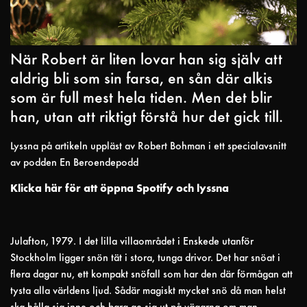
När Robert är liten lovar han sig själv att
aldrig bli som sin farsa, en sån där alkis
som är full mest hela tiden. Men det blir
han, utan att riktigt förstå hur det gick till.
Lyssna på artikeln uppläst av Robert Bohman i ett specialavsnitt
av podden En Beroendepodd
Klicka här för att öppna Spotify och lyssna
Julafton, 1979. I det lilla villaområdet i Enskede utanför
Stockholm ligger snön tät i stora, tunga drivor. Det har snöat i
flera dagar nu, ett kompakt snöfall som har den där förmågan att
tysta alla världens ljud. Sådär magiskt mycket snö då man helst