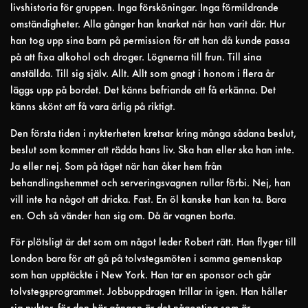
livshistoria för gruppen. Inga försköningar. Inga förmildrande
omständigheter. Alla gånger han knarkat när han varit där. Hur
han tog upp sina barn på permission för att han då kunde passa
på att fixa alkohol och droger. Lögnerna till frun. Till sina
anställda. Till sig själv. Allt. Allt som gnagt i honom i flera år
läggs upp på bordet. Det känns befriande att få erkänna. Det
känns skönt att få vara ärlig på riktigt.
Den första tiden i nykterheten kretsar kring många sådana beslut,
beslut som kommer att rädda hans liv. Ska han eller ska han inte.
Ja eller nej. Som på tåget när han åker hem från
behandlingshemmet och serveringsvagnen rullar förbi. Nej, han
vill inte ha något att dricka. Fast. En öl kanske han kan ta. Bara
en. Och så vänder han sig om. Då är vagnen borta.
För plötsligt är det som om något leder Robert rätt. Han flyger till
London bara för att gå på tolvstegsmöten i samma gemenskap
som han upptäckte i New York. Han tar en sponsor och går
tolvstegsprogrammet. Jobbuppdragen trillar in igen. Han håller