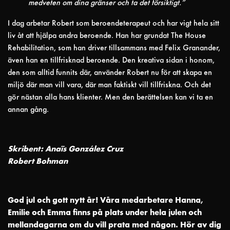
medveten om dina gränser och ta det försiktigt.”
I dag arbetar Robert som beroendeterapeut och har vigt hela sitt
liv åt att hjälpa andra beroende. Han har grundat The House
Rehabilitation, som han driver tillsammans med Felix Granander,
även han en tillfrisknad beroende. Den kreativa sidan i honom,
den som alltid funnits där, använder Robert nu för att skapa en
miljö där man vill vara, där man faktiskt vill tillfriskna. Och det
gör nästan alla hans klienter. Men den berättelsen kan vi ta en
annan gång.
Skribent: Anaïs González Cruz
Robert Bohman
God jul och gott nytt år! Våra medarbetare Hanna,
Emilie och Emma finns på plats under hela julen och
mellandagarna om du vill prata med någon. Hör av dig