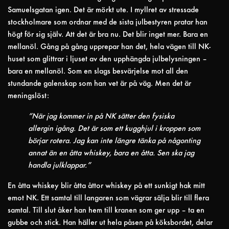
Samuelsgatan igen. Det är mörkt ute. I myllret av stressade
stockholmare som ordnar med de sista julbestyren pratar han
högt för sig själv. Att det är bra nu. Det blir inget mer. Bara en
mellanöl. Gång på gång upprepar han det, hela vägen till NK-
huset som glittrar i ljuset av den upphängda julbelysningen –
bara en mellanöl. Som en slags besvärjelse mot all den
stundande galenskap som han vet är på väg. Men det är
meningslöst:
“När jag kommer in på NK sätter den fysiska
allergin igång. Det är som ett kugghjul i kroppen som
börjar rotera. Jag kan inte längre tänka på någonting
annat än en åtta whiskey, bara en åtta. Sen ska jag
handla julklappar.”
En åtta whiskey blir åtta åttor whiskey på ett sunkigt hak mitt
emot NK. Ett samtal till langaren som vägrar sälja blir till flera
samtal. Till slut åker han hem till kranen som ger upp – ta en
gubbe och stick. Han häller ut hela påsen på köksbordet, delar