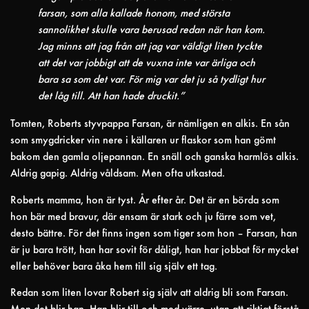
farsan, som alla kallade honom, med största
sannolikhet skulle vara berusad redan när han kom.
Jag minns att jag från att jag var väldigt liten tyckte
att det var jobbigt att de vuxna inte var ärliga och
bara sa som det var. För mig var det ju så tydligt hur
det låg till. Att han hade druckit.”
Tomten, Roberts styvpappa Farsan, är nämligen en alkis. En sån
som smygdricker vin nere i källaren ur flaskor som han gömt
bakom den gamla oljepannan. En snäll och ganska harmlös alkis.
Aldrig gapig. Aldrig våldsam. Men ofta utkastad.
Roberts mamma, hon är tyst. År efter år. Det är en börda som
hon bär med bravur, där ensam är stark och ju färre som vet,
desto bättre. För det finns ingen som tiger som hon – Farsan, han
är ju bara trött, han har sovit för dåligt, han har jobbat för mycket
eller behöver bara åka hem till sig själv ett tag.
Redan som liten lovar Robert sig själv att aldrig bli som Farsan.