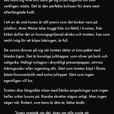
ska hålla sig inne och bara ge sig ut på vägarna om man
verkligen måste. Det är den perfekta kulissen för årets mest
efterlängtade kväll.
I ett av de små husen är allt precis som det brukar vara på
julafton. Arne Weise talar tryggt från sin fåtölj i tv-rutan, från
köket doftar det av honungsgriljerad skinka och tomten, han som
smitit iväg för att köpa tidningen, är full.
De vuxna skruvar på sig när tomten delar ut sina paket med
blanka ögon. Det är konstiga julklappar, som oliver på burk och
saltgurka. Hafsigt inslagna i skrynkligt presentpapper, utrivna
tidningssidor eller ingenting alls. Sånt som tomten köpt i första
bästa Konsum-butik med extra julöppet. Sånt som ingen
egentligen vill ha.
Tomten drar långsökta vitsar med fräcka anspelningar som ingen
heller orkar lyssna på. Kanske skrattar någon artigt. Men ingen
säger nåt. Robert, som bara är åtta år, fattar ändå:
“Ingen pratade om det, även om alla visste att