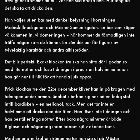
trevligt det kommer att bli. Var han ska dricka den. Hur lång tid
det ska ta att dricka den.
Han väljer ut en bar med dunkel belysning i korsningen
Malmskillnadsgatan och Mäster Samuelsgatan. En bar som säger
välkommen in, vi dömer ingen – här kommer du förmodligen inte
träffa någon som du känner. En sån där bar för figurer av
tvivelaktig karaktär och andra alkisbröder.
Det blir perfekt. Exakt klockan tre ska han sitta där i godan ro
med lite nötter och läsa tidningen i precis en halvtimme innan
han går ner till NK för att handla julklappar.
Prick klockan tre den 22:e december kliver han in på krogen med
tidningen under armen. Snabbt slår han sig ner på en ledig stol
intill bardisken – en mellanöl, tack. Men det tar inte en
halvtimme att dricka den där ölen. Han läser inte tidningen och
han beställer inga nötter. Efter bara några minuter är både
ölglaset och någonting inom honom själv ekande tomt.
Med en enorm kraftansträngning tar han sig ut på Mäster