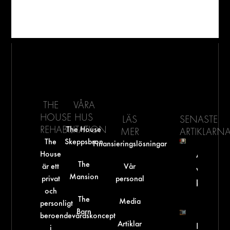
THE
VÅRA
HOUSE
HUS
LÄS
SENASTE
REHABILITATION
The House
MER
ARTIKLARN
The
Skeppsbron
Finansieringslösningar
House
Arbetsgi
The
är ett
Vår
vid miss
Mansion
privat
personal
kan vi st
och
The
Media
personligt
Barn
beroendevårdskoncept
Artiklar
Kan ma
i