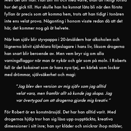
Men det blir han. Han blir till och med värre, utan att riktigt förstå
hur det gick till. Hur skulle han ha kunnat låta bli när den första
fyllan är precis som att komma hem, trots att han tidigt i tonåren
inte ens velat prova. Någonting i honom visste redan då att det
här, det kommer nog gå åt helvete.
När han själv blir styvpappa i 20-årsåldern har alkoholen och
lögnerna blivit självklara följeslagare i hans liv, liksom drogerna
han snart blir beroende av. Men vem bryr sig om alla
varningsflaggor när man är nykär och går som på moln. I Roberts
fall är det kokainet som är hans nya tjej, en kärlek som lockar
med drömmar, självsäkerhet och magi:
“
Jag blev den version av mig själv som jag alltid
velat vara, men framför allt så kunde jag skapa. Jag
var övertygad om att drogerna gjorde mig kreativ.”
För Robert är en konstnärssjäl. Det har han alltid varit. Med
drogernas hjälp tror han sig låsa upp oupptäckta, kreativa
dimensioner i sitt inre; han syr kläder och snickrar ihop möbler,