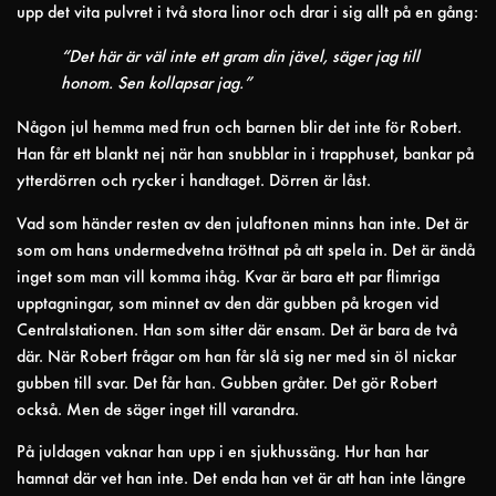
upp det vita pulvret i två stora linor och drar i sig allt på en gång:
“Det här är väl inte ett gram din jävel, säger jag till
honom. Sen kollapsar jag.”
Någon jul hemma med frun och barnen blir det inte för Robert.
Han får ett blankt nej när han snubblar in i trapphuset, bankar på
ytterdörren och rycker i handtaget. Dörren är låst.
Vad som händer resten av den julaftonen minns han inte. Det är
som om hans undermedvetna tröttnat på att spela in. Det är ändå
inget som man vill komma ihåg. Kvar är bara ett par flimriga
upptagningar, som minnet av den där gubben på krogen vid
Centralstationen. Han som sitter där ensam. Det är bara de två
där. När Robert frågar om han får slå sig ner med sin öl nickar
gubben till svar. Det får han. Gubben gråter. Det gör Robert
också. Men de säger inget till varandra.
På juldagen vaknar han upp i en sjukhussäng. Hur han har
hamnat där vet han inte. Det enda han vet är att han inte längre