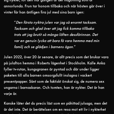
sig nykter, för den här gången är det någonting som är
annorlunda. Frun tar honom tillbaka och när hösten går över i
vinter får han äntligen fira jul med sina barn igen:
“
Den första nyktra julen var jag så enormt tacksam.
Tacksam och glad över att jag fick komma tillbaka
trots att jag brutit så många löften dessförinnan. Det
var en genuin lycka att bara få vara hemma med min
familj och se glädjen i barnens ögon.
”
Julen 2022, över 20 år senare, är allt precis som det brukar vara
på julafton hemma i Roberts lägenhet i Stockholm. Kalle Anka
fyller tv-rutan, kungsgranen är pyntad och där under ligger
paketen till alla barnen omsorgsfullt inslagna i vackert
presentpapper. Sånt som de faktiskt önskat sig, de numera sex
ungarna i barnaskaran. Och tomten, han är nykter. Det är han
varje år.
Kanske låter det du precis läst som en påhittad julsaga, men det
är det inte. Det är berättelsen om en resa mot ett liv i nykterhet