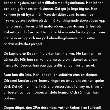
behandlingsbuss och körs tillbaka mot tågstationen. Han bönar
och ber, gråter om att få stanna. Det går ju inga tåg nu. Han
kommer ju att frysa ihjäl. Men det skiter Jaws-Tommy i och
trycker gasen i botten på den mörka, slingrande skogsvägen upp
mot bron som leder ut till motorvägen. Jaws-Tommy är less på
Roberts pundarfasoner. Det här är liksom inte första gången som
han vänder upp och ner på behandlingshemmet och sätter
andras nykterhet på spel.
Då kapitulerar Robert. Nu orkar han inte mer. Nu kan han lika
gärna dö. När han ser konturerna av bron i skenet av bilens
framlyktor öppnar han passagerardörren och kastar sig ut.
Men han dör inte. Han landar i en snödriva utan en skråma.
Däremot kanske Jaws-Tommy ringer en ambulans om han spelar
död. Det gör han inte. I stället bromsar Jaws-Tommy in, kliver ut
ur bussen och ber honom att sluta tramsa. Och så ringer han
polisen.
Dagen därpå, den 29:e december, vaknar Robert i en fyllecell