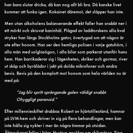
han bara slutar dricka, då kan nog allt bli bra. Då kanske livet
kommer att funka igen. Kokainet däremot, det släpper han inte.
Men utan alkoholens balanserande effekt faller han snabbt ner i
ett mörkt och skruvat kaninhål. Plågad av laddtorskens alla kval
stryker han längs Stockholms gator, övertygad om att någon är
ute efter honom. Han ser den hemliga polisen i varje gatuhörn, i
alla män med solglasögon, i alla bilar som parkerat utanför hans
hem. Han barrikaderar sig i lägenheten, skriker och gormar, river
ut skåp och byrålådor i jakt på dolda mikrofoner och andra
bevis. Bevis på den komplott mot honom som hela världen nu är
med på:
“Jag blir spritt språngande galen väldigt snabbt.
Ohyggligt paranoid.”
Efter millennieskiftet drabbas Robert av hjärtstillestånd, hamnar
på LVM-hem och skriver in sig på flera behandlingar, men kan
inte hålla sig nykter i mer än några timmar på utsidan.
Äktenskapet faller i bitar. Hustrun ansöker om skilsmässa. Sina