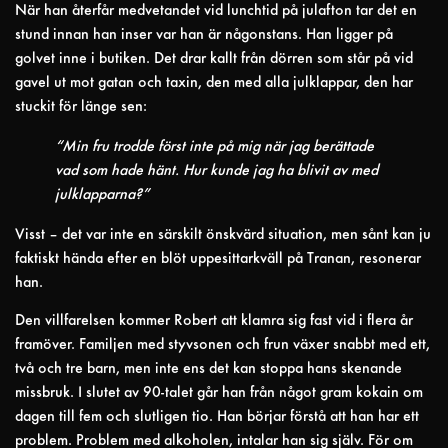
När han återfår medvetandet vid lunchtid på julafton tar det en
stund innan han inser var han är någonstans. Han ligger på
golvet inne i butiken. Det drar kallt från dörren som står på vid
gavel ut mot gatan och taxin, den med alla julklappar, den har
stuckit för länge sen:
“Min fru trodde först inte på mig när jag berättade
vad som hade hänt. Hur kunde jag ha blivit av med
julklapparna?”
Visst – det var inte en särskilt önskvärd situation, men sånt kan ju
faktiskt hända efter en blöt uppesittarkväll på Tranan, resonerar
han.
Den villfarelsen kommer Robert att klamra sig fast vid i flera år
framöver. Familjen med styvsonen och frun växer snabbt med ett,
två och tre barn, men inte ens det kan stoppa hans skenande
missbruk. I slutet av 90-talet går han från något gram kokain om
dagen till fem och slutligen tio. Han börjar förstå att han har ett
problem. Problem med alkoholen, intalar han sig själv. För om