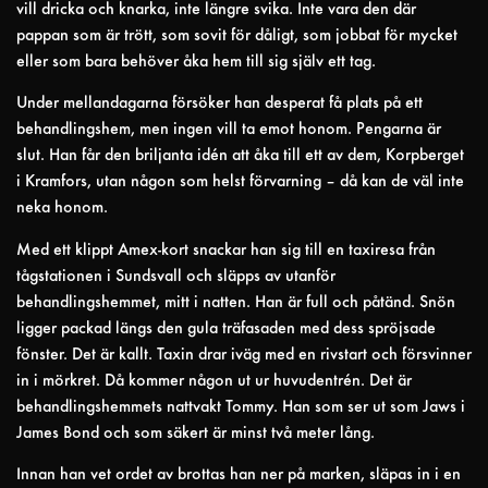
vill dricka och knarka, inte längre svika. Inte vara den där
pappan som är trött, som sovit för dåligt, som jobbat för mycket
eller som bara behöver åka hem till sig själv ett tag.
Under mellandagarna försöker han desperat få plats på ett
behandlingshem, men ingen vill ta emot honom. Pengarna är
slut. Han får den briljanta idén att åka till ett av dem, Korpberget
i Kramfors, utan någon som helst förvarning – då kan de väl inte
neka honom.
Med ett klippt Amex-kort snackar han sig till en taxiresa från
tågstationen i Sundsvall och släpps av utanför
behandlingshemmet, mitt i natten. Han är full och påtänd. Snön
ligger packad längs den gula träfasaden med dess spröjsade
fönster. Det är kallt. Taxin drar iväg med en rivstart och försvinner
in i mörkret. Då kommer någon ut ur huvudentrén. Det är
behandlingshemmets nattvakt Tommy. Han som ser ut som Jaws i
James Bond och som säkert är minst två meter lång.
Innan han vet ordet av brottas han ner på marken, släpas in i en