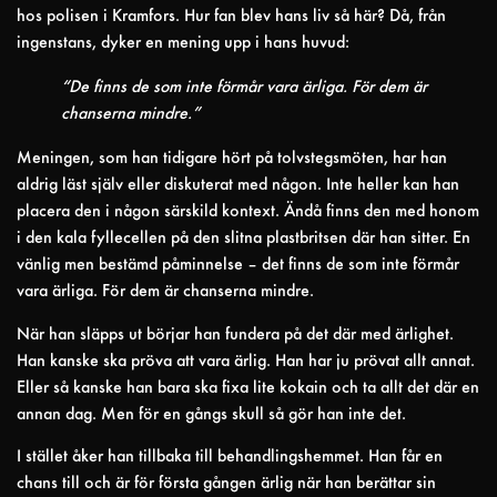
hos polisen i Kramfors. Hur fan blev hans liv så här? Då, från
ingenstans, dyker en mening upp i hans huvud:
“De finns de som inte förmår vara ärliga. För dem är
chanserna mindre.”
Meningen, som han tidigare hört på tolvstegsmöten, har han
aldrig läst själv eller diskuterat med någon. Inte heller kan han
placera den i någon särskild kontext. Ändå finns den med honom
i den kala fyllecellen på den slitna plastbritsen där han sitter. En
vänlig men bestämd påminnelse – det finns de som inte förmår
vara ärliga. För dem är chanserna mindre.
När han släpps ut börjar han fundera på det där med ärlighet.
Han kanske ska pröva att vara ärlig. Han har ju prövat allt annat.
Eller så kanske han bara ska fixa lite kokain och ta allt det där en
annan dag. Men för en gångs skull så gör han inte det.
I stället åker han tillbaka till behandlingshemmet. Han får en
chans till och är för första gången ärlig när han berättar sin