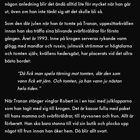
någon anledning blir det ändå alltid lite för mycket när han går
ut, även om han inte tänkt sig att det skulle bli så.
Som den där julen när han är tomte på Tranan, uppesittarkvällen
innan han ska träffa sina blivande svärföräldrar för första
gången. Året är 1993. Inne på krogen serveras rykande varm
glögg med mandlar och russin, julmusik strömmar ur högtalarna
och tomten själv, kvällens hedersgäst, har placerats vid det allra
bästa bordet:
“Då fick man spela tärning mot tomten, där den som
vann fick ett järn. Och tomten, ja han vann ju nästan
hela tiden.”
När Tranan stänger vinglar Robert in i en taxi med julklapparna
som han tagit med sig till krogen. Det är kassar fulla med paket
till hans mamma och svärföräldrar, till styvsonen och frun. Allt är
förberett. Han ska bara stanna till vid sin butik och plocka upp
något till frun innan han åker hem. Då blir allt svart.