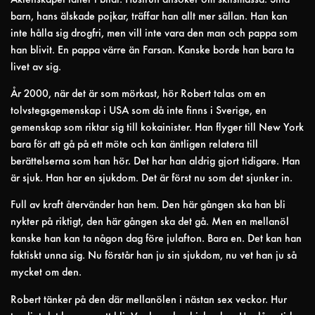
barn, hans älskade pojkar, träffar han allt mer sällan. Han kan
inte hålla sig drogfri, men vill inte vara den man och pappa som
han blivit. En pappa värre än Farsan. Kanske borde han bara ta
livet av sig.
År 2000, när det är som mörkast, hör Robert talas om en
tolvstegsgemenskap i USA som då inte finns i Sverige, en
gemenskap som riktar sig till kokainister. Han flyger till New York
bara för att gå på ett möte och kan äntligen relatera till
berättelserna som han hör. Det har han aldrig gjort tidigare. Han
är sjuk. Han har en sjukdom. Det är först nu som det sjunker in.
Full av kraft återvänder han hem. Den här gången ska han bli
nykter på riktigt, den här gången ska det gå. Men en mellanöl
kanske han kan ta någon dag före julafton. Bara en. Det kan han
faktiskt unna sig. Nu förstår han ju sin sjukdom, nu vet han ju så
mycket om den.
Robert tänker på den där mellanölen i nästan sex veckor. Hur