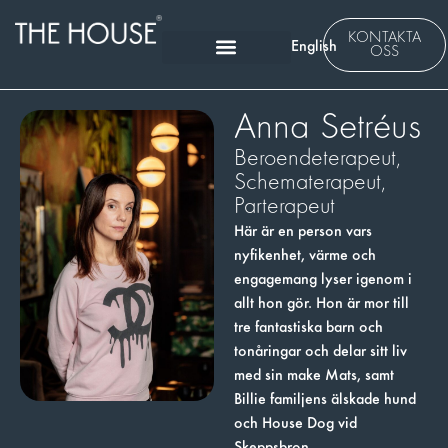
KONTAKTA
English
OSS
Anna Setréus
Beroendeterapeut,
Schematerapeut,
Parterapeut
Här är en person vars
nyfikenhet, värme och
engagemang lyser igenom i
allt hon gör. Hon är mor till
tre fantastiska barn och
tonåringar och delar sitt liv
med sin make Mats, samt
Billie familjens älskade hund
och House Dog vid