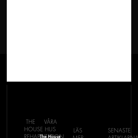
THE
VÅRA
HOUSE
HUS
LÄS
SENASTE
REHABILITATION
The House