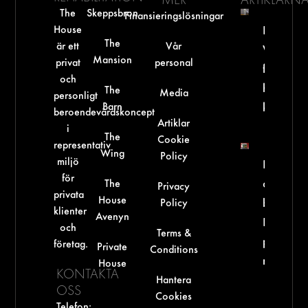
MER
ARTIKLARN
The
Skeppsbron
Finansieringslösningar
House
Dataspel
The
är ett
Vår
Vad säg
Mansion
privat
personal
forsknin
och
hur möter
The
Media
personligt
Barn
klinisk p
beroendevårdskoncept
Artiklar
i
The
Cookie
representativ
Wing
Policy
miljö
Psykedel
för
The
och
Privacy
privata
House
Policy
beroend
klienter
Avenyn
Risker fö
och
Terms &
personer
företag.
Private
Conditions
med SU
House
KONTAKTA
Hantera
OSS
Cookies
Telefon: