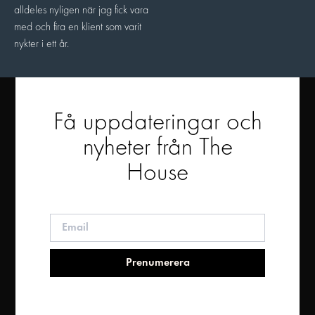
alldeles nyligen när jag fick vara
med och fira en klient som varit
nykter i ett år.
Få uppdateringar och
nyheter från The
House
Prenumerera