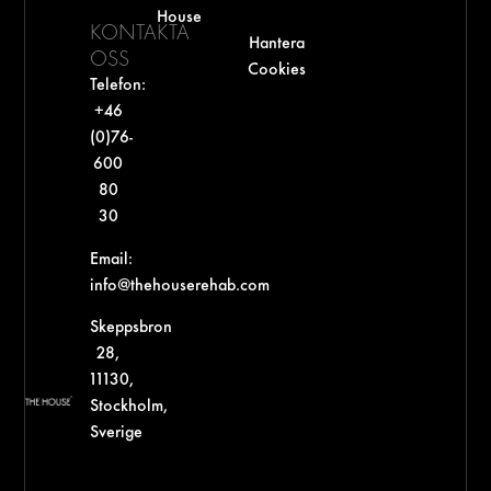
House
KONTAKTA
Hantera
OSS
Cookies
Telefon:
+46
(0)76-
600
80
30‬
Email:
info@thehouserehab.com
Skeppsbron
28,
11130,
Stockholm,
Sverige