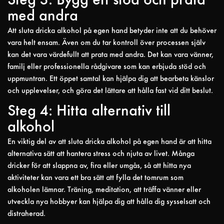
Steg 3: Bygg ett stöd och prata
med andra
Att sluta dricka alkohol på egen hand betyder inte att du behöver
vara helt ensam. Även om du tar kontroll över processen själv
kan det vara värdefullt att prata med andra. Det kan vara vänner,
familj eller professionella rådgivare som kan erbjuda stöd och
uppmuntran. Ett öppet samtal kan hjälpa dig att bearbeta känslor
och upplevelser, och göra det lättare att hålla fast vid ditt beslut.
Steg 4: Hitta alternativ till
alkohol
En viktig del av att sluta dricka alkohol på egen hand är att hitta
alternativa sätt att hantera stress och njuta av livet. Många
dricker för att slappna av, fira eller umgås, så att hitta nya
aktiviteter kan vara ett bra sätt att fylla det tomrum som
alkoholen lämnar. Träning, meditation, att träffa vänner eller
utveckla nya hobbyer kan hjälpa dig att hålla dig sysselsatt och
distraherad.