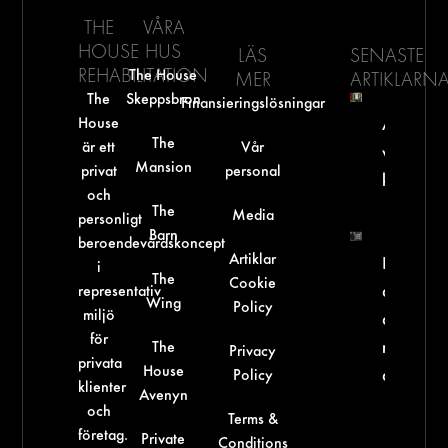
THE
VÅRA
HOUSE
HUS
LÄS
SENASTE
REHABILITATION
The House
MER
ARTIKLARN
The
Skeppsbron
Finansieringslösningar
House
Arbetsgi
The
är ett
Vår
vid miss
Mansion
privat
personal
kan vi st
och
The
Media
personligt
Barn
beroendevårdskoncept
Artiklar
Kan ma
i
The
Cookie
representativ
dricka
Wing
Policy
miljö
alkohol 
för
The
man äte
Privacy
privata
House
Policy
antibioti
klienter
Avenyn
och
Terms &
företag.
Private
Conditions