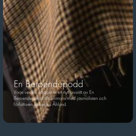
En Beroendepodd
Varje vecka släpper vi ett nytt avsnitt av En
Beroendepodd tillsammans med journalisten och
författaren Rebecka Åhlund.