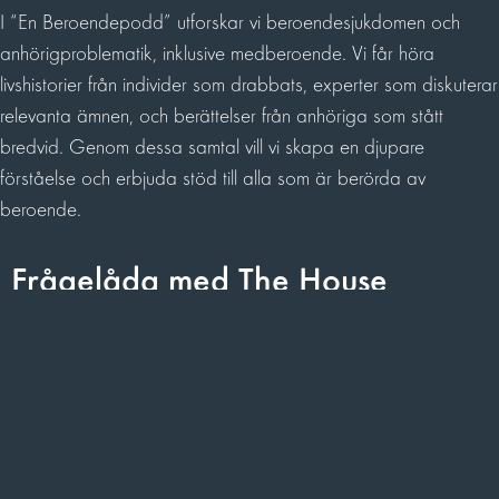
I “En Beroendepodd” utforskar vi beroendesjukdomen och
anhörigproblematik, inklusive medberoende. Vi får höra
livshistorier från individer som drabbats, experter som diskuterar
relevanta ämnen, och berättelser från anhöriga som stått
bredvid. Genom dessa samtal vill vi skapa en djupare
förståelse och erbjuda stöd till alla som är berörda av
beroende.
Frågelåda med The House
En gång i månaden presenterar vi ett speciellt avsnitt av “En
Beroendepodd” där Robert Bohman och Felix Granander
deltar för att svara på lyssnarnas frågor. Dessa avsnitt är
utformade för att vara interaktiva och lyhörda för våra
lyssnares behov och intressen. Oavsett om frågorna handlar
om specifika aspekter av beroendebehandling, personliga